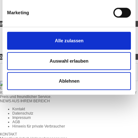
Holzpellets
Heizöl
Marketing
INFORMATIONEN
Hilfe
Zahlung
Alle zulassen
Lieferung
ZAHLUNG
Auswahl erlauben
Ablehnen
Egal ob Sie sich für Wärme, Kraftstoffe, Tankstellen oder Schmierstoffe
interessieren, MaierKorduletsch ist Ihr Partner in Sachen beste Qualität, attraktiver
Preis und freundlicher Service.
NEWS AUS IHREM BEREICH
Kontakt
Datenschutz
Impressum
AGB
Hinweis für private Verbraucher
KONTAKT