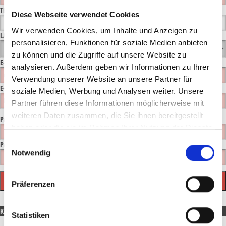
TELEFON
Diese Webseite verwendet Cookies
Wir verwenden Cookies, um Inhalte und Anzeigen zu
LAND*
personalisieren, Funktionen für soziale Medien anbieten
zu können und die Zugriffe auf unsere Website zu
E-MAIL*
analysieren. Außerdem geben wir Informationen zu Ihrer
Verwendung unserer Website an unsere Partner für
E-MAIL WIEDERHOLEN*
soziale Medien, Werbung und Analysen weiter. Unsere
Partner führen diese Informationen möglicherweise mit
weiteren Daten zusammen, die Sie ihnen bereitgestellt
PASSWORT VERGEBEN (MIND. 6 STELLEN)
haben oder die sie im Rahmen Ihrer Nutzung der Dienste
gesammelt haben.
Einwilligungsauswahl
PASSWORT WIEDERHOLEN
Notwendig
Präferenzen
KATEGORIEN
Statistiken
Diesel